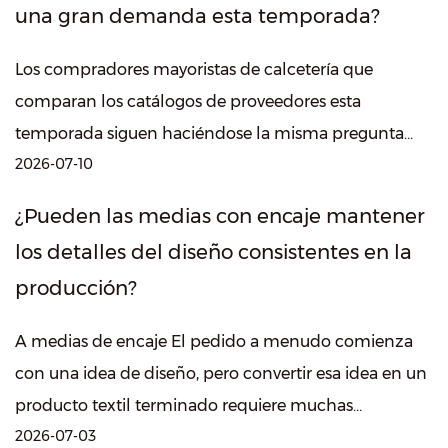
una gran demanda esta temporada?
Los compradores mayoristas de calcetería que
comparan los catálogos de proveedores esta
temporada siguen haciéndose la misma pregunta
2026-07-10
práctica: liga pura ¿El estilo realmente impulsa ...
¿Pueden las medias con encaje mantener
los detalles del diseño consistentes en la
producción?
A medias de encaje El pedido a menudo comienza
con una idea de diseño, pero convertir esa idea en un
producto textil terminado requiere muchas
2026-07-03
decisiones de producción. Para los fabri...