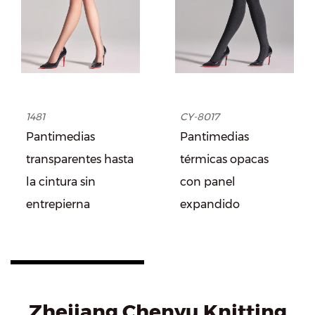
1481
CY-8017
Pantimedias
Pantimedias
transparentes hasta
térmicas opacas
la cintura sin
con panel
entrepierna
expandido
Zhejiang Chenyu Knitting