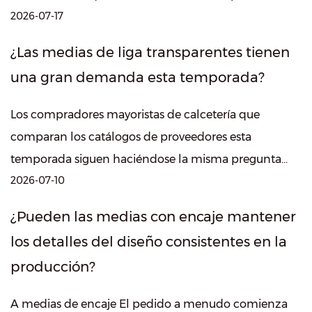
2026-07-17
parecer liviano y delicado, la estruct...
¿Las medias de liga transparentes tienen
una gran demanda esta temporada?
Los compradores mayoristas de calcetería que
comparan los catálogos de proveedores esta
temporada siguen haciéndose la misma pregunta
2026-07-10
práctica: liga pura ¿El estilo realmente impulsa ...
¿Pueden las medias con encaje mantener
los detalles del diseño consistentes en la
producción?
A medias de encaje El pedido a menudo comienza