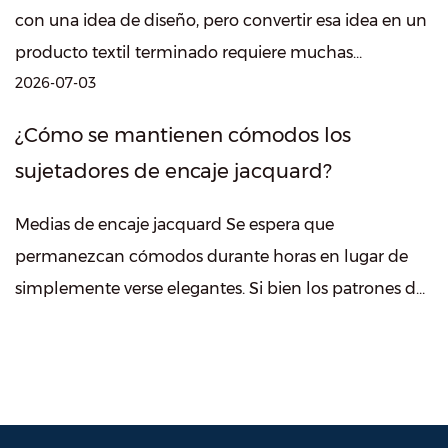
con una idea de diseño, pero convertir esa idea en un
producto textil terminado requiere muchas
2026-07-03
decisiones de producción. Para los fabri...
¿Cómo se mantienen cómodos los
sujetadores de encaje jacquard?
Medias de encaje jacquard Se espera que
permanezcan cómodos durante horas en lugar de
simplemente verse elegantes. Si bien los patrones de
encaje suelen llamar primero la atención, muc...