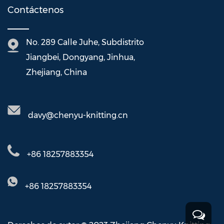
Contáctenos
No. 289 Calle Juhe, Subdistrito
Jiangbei, Dongyang, Jinhua,
Zhejiang, China
davy@chenyu-knitting.cn
+86 18257883354
+86 18257883354